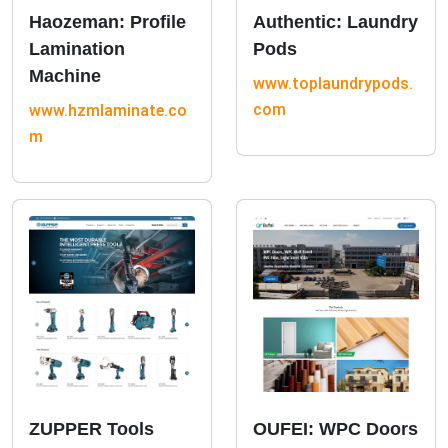
Haozeman: Profile
Authentic: Laundry
Lamination
Pods
Machine
www.toplaundrypods.
com
www.hzmlaminate.co
m
ZUPPER Tools
OUFEI: WPC Doors