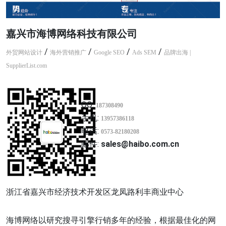
嘉兴市海博网络科技有限公司
/
/
/
/
外贸网站设计
海外营销推广
Google SEO
Ads SEM
品牌出海 |
SupplierList.com
QQ:
187308490
手机:
13957386118
电话:
0573-82180208
邮件:
sales@haibo.com.cn
浙江省嘉兴市经济技术开发区龙凤路利丰商业中心
海博网络以研究搜寻引擎行销多年的经验，根据最佳化的网