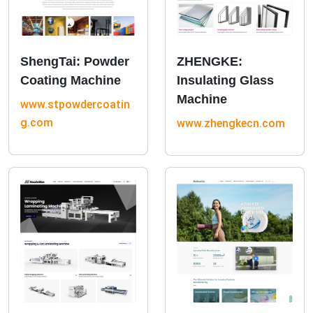
ShengTai: Powder
ZHENGKE:
Coating Machine
Insulating Glass
Machine
www.stpowdercoatin
g.com
www.zhengkecn.com