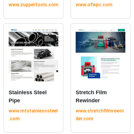
www.zuppertools.com
www.ofwpc.com
Stainless Steel
Stretch Film
Pipe
Rewinder
www.mtstainlesssteel
www.stretchfilmrewin
.com
der.com