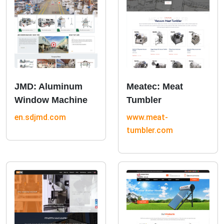
JMD: Aluminum
Meatec: Meat
Window Machine
Tumbler
en.sdjmd.com
www.meat-
tumbler.com