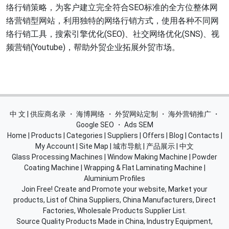
络行销策略，为客户建立完全符合SEO标准的全方位整体网
络营销型网站，利用独特的网络行销方式，使用各种不同网
络行销工具，搜索引擎优化(SEO)、社交网络优化(SNS)、视
频营销(Youtube)，帮助外贸企业拓展外贸市场。
中 文 | 供应商名录
・
海博网络
・
外贸网站定制
・
海外营销推广
・
Google SEO
・
Ads SEM
Home
|
Products
|
Categories
|
Suppliers
|
Offers
|
Blog
|
Contacts
|
My Account
|
Site Map
|
城市导航
|
产品展示
|
中文
Glass Processing Machines
|
Window Making Machine
|
Powder
Coating Machine
|
Wrapping & Flat Laminating Machine
|
Aluminium Profiles
Join Free! Create and Promote your website, Market your
products, List of China Suppliers, China Manufacturers, Direct
Factories, Wholesale Products Supplier List.
Source Quality Products Made in China, Industry Equipment,